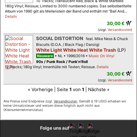
10 Tracks; Translucent Red, Black & White Marbled
180g Vinyl; Reissue; Limited to 3000 numbered copies. Das selbstbetitelte
Album von 1990 gilt als Meilenstein der Band und enthält mit "Ball And...
Details
30,00 €
(zzgl.
Versandkosten
)
SOCIAL DISTORTION
feat. Mike Ness & Chuck
Biscuits (D.O.A. / Black Flag / Danzig)
White Light White Heat White Trash
(LP)
Neuware
NL
1996/2016
Music On Vinyl
90s / Punk Rock / Punk'n'Roll
12 Tracks; 180g Vinyl; Innenhülle mit Texten; Reissue.
Details
30,00 €
(zzgl.
Versandkosten
)
« Vorherige | Seite
1
von
1
| Nächste »
Alle Preise sind Endpreise zzgl.
Versandkosten
. Gemäß § 19 UStG erheben wir
keine Umsatzsteuer und weisen diese folglich auch nicht aus
(Kleinunternehmerstatus)
Folge uns auf