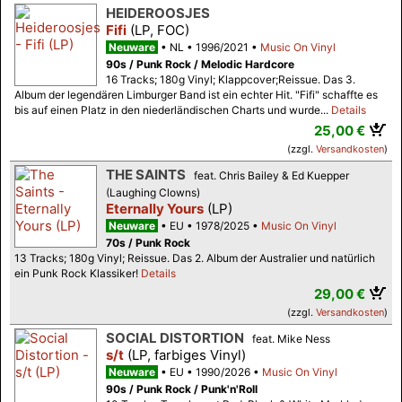
HEIDEROOSJES
Fifi
(LP, FOC)
Neuware
NL
1996/2021
Music On Vinyl
90s / Punk Rock / Melodic Hardcore
16 Tracks; 180g Vinyl; Klappcover;Reissue. Das 3.
Album der legendären Limburger Band ist ein echter Hit. "Fifi" schaffte es
bis auf einen Platz in den niederländischen Charts und wurde...
Details
25,00 €
(zzgl.
Versandkosten
)
THE SAINTS
feat. Chris Bailey & Ed Kuepper
(Laughing Clowns)
Eternally Yours
(LP)
Neuware
EU
1978/2025
Music On Vinyl
70s / Punk Rock
13 Tracks; 180g Vinyl; Reissue. Das 2. Album der Australier und natürlich
ein Punk Rock Klassiker!
Details
29,00 €
(zzgl.
Versandkosten
)
SOCIAL DISTORTION
feat. Mike Ness
s/t
(LP, farbiges Vinyl)
Neuware
EU
1990/2026
Music On Vinyl
90s / Punk Rock / Punk'n'Roll