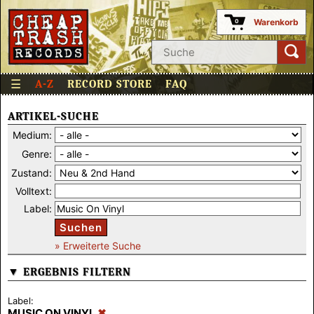
Warenkorb
0
☰
A-Z
RECORD STORE
FAQ
ARTIKEL-SUCHE
Medium:
Genre:
Zustand:
Volltext:
Label:
Suchen
» Erweiterte Suche
▼ ERGEBNIS FILTERN
Label:
MUSIC ON VINYL