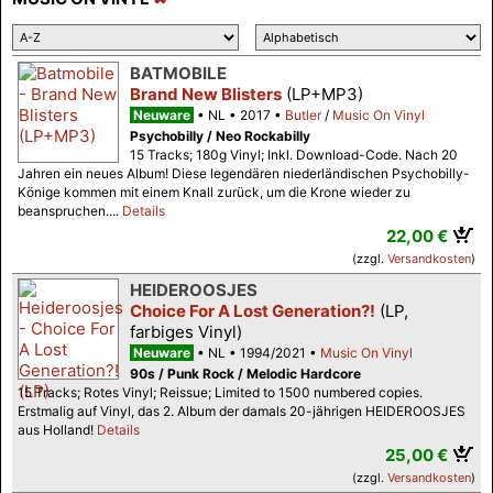
BATMOBILE
Brand New Blisters
(LP+MP3)
Neuware
NL
2017
Butler
/
Music On Vinyl
Psychobilly / Neo Rockabilly
15 Tracks; 180g Vinyl; Inkl. Download-Code. Nach 20
Jahren ein neues Album! Diese legendären niederländischen Psychobilly-
Könige kommen mit einem Knall zurück, um die Krone wieder zu
beanspruchen....
Details
22,00 €
(zzgl.
Versandkosten
)
HEIDEROOSJES
Choice For A Lost Generation?!
(LP,
farbiges Vinyl)
Neuware
NL
1994/2021
Music On Vinyl
90s / Punk Rock / Melodic Hardcore
15 Tracks; Rotes Vinyl; Reissue; Limited to 1500 numbered copies.
Erstmalig auf Vinyl, das 2. Album der damals 20-jährigen HEIDEROOSJES
aus Holland!
Details
25,00 €
(zzgl.
Versandkosten
)