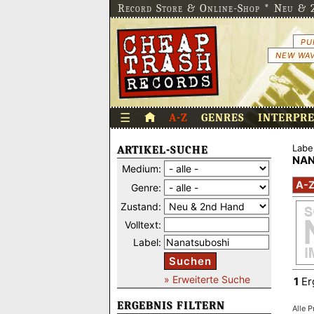
Record Store & Online-Shop * Neu & 2
PU
NEW WAV
☰
A-Z
GENRES
INTERPR
Label
ARTIKEL-SUCHE
NAN
Medium:
A-
Genre:
Zustand:
Volltext:
Label:
Suchen
» Erweiterte Suche
1
Er
ERGEBNIS FILTERN
Alle P