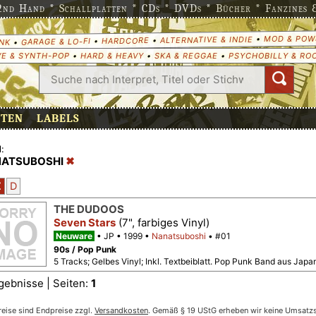
nd Hand * Schallplatten * CDs * DVDs * Bücher * Fanzines & 
MOD & POW
•
ALTERNATIVE & INDIE
•
HARDCORE
•
GARAGE & LO-FI
•
NK
E & SYNTH-POP
•
HARD & HEAVY
•
SKA & REGGAE
•
PSYCHOBILLY & RO
ETEN
LABELS
:
ATSUBOSHI
Z
D
THE DUDOOS
Seven Stars
(7", farbiges Vinyl)
Neuware
JP
1999
Nanatsuboshi
#01
90s / Pop Punk
5 Tracks; Gelbes Vinyl; Inkl. Textbeiblatt. Pop Punk Band aus Japa
gebnisse | Seiten:
1
reise sind Endpreise zzgl.
Versandkosten
. Gemäß § 19 UStG erheben wir keine Umsatzst