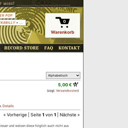
more! ___________________________
ER POP
0
CKABILLY
•
...
Warenkorb
RECORD STORE
FAQ
KONTAKT
5,00 €
(zzgl.
Versandkosten
)
n.
Details
« Vorherige | Seite
1
von
1
| Nächste »
euer und weisen diese folglich auch nicht aus