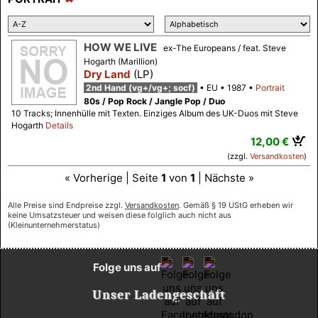
HOW WE LIVE
ex-The Europeans / feat. Steve
Hogarth (Marillion)
Dry Land
(LP)
2nd Hand (vg+/vg+; socf)
EU
1987
Portrait
80s / Pop Rock / Jangle Pop / Duo
10 Tracks; Innenhülle mit Texten. Einziges Album des UK-Duos mit Steve
Hogarth
Details
12,00 €
(zzgl.
Versandkosten
)
« Vorherige | Seite
1
von
1
| Nächste »
Alle Preise sind Endpreise zzgl.
Versandkosten
. Gemäß § 19 UStG erheben wir
keine Umsatzsteuer und weisen diese folglich auch nicht aus
(Kleinunternehmerstatus)
Folge uns auf
Unser Ladengeschäft