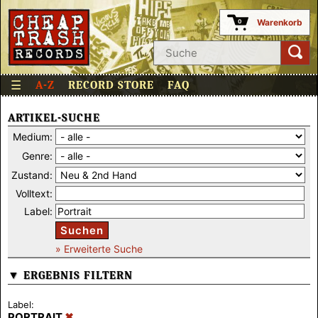
Warenkorb
0
☰
A-Z
RECORD STORE
FAQ
ARTIKEL-SUCHE
Medium:
Genre:
Zustand:
Volltext:
Label:
Suchen
» Erweiterte Suche
▼ ERGEBNIS FILTERN
Label:
PORTRAIT