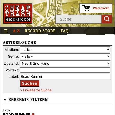
Warenkorb
0
☰
A-Z
RECORD STORE
FAQ
ARTIKEL-SUCHE
Medium:
Genre:
Zustand:
Volltext:
Label:
Suchen
» Erweiterte Suche
▼ ERGEBNIS FILTERN
Label:
ROAD RUNNER