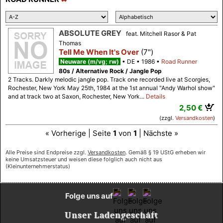
ABSOLUTE GREY
feat. Mitchell Rasor & Pat
Thomas
Tell Me When It's Over
(7")
Neuware (m/vg; rw)
DE
1986
Road Runner
80s / Alternative Rock / Jangle Pop
2 Tracks. Darkly melodic jangle pop. Track one recorded live at Scorgies,
Rochester, New York May 25th, 1984 at the 1st annual "Andy Warhol show"
and at track two at Saxon, Rochester, New York...
Details
2,50 €
(zzgl.
Versandkosten
)
« Vorherige | Seite
1
von
1
| Nächste »
Alle Preise sind Endpreise zzgl.
Versandkosten
. Gemäß § 19 UStG erheben wir
keine Umsatzsteuer und weisen diese folglich auch nicht aus
(Kleinunternehmerstatus)
Folge uns auf
Unser Ladengeschäft