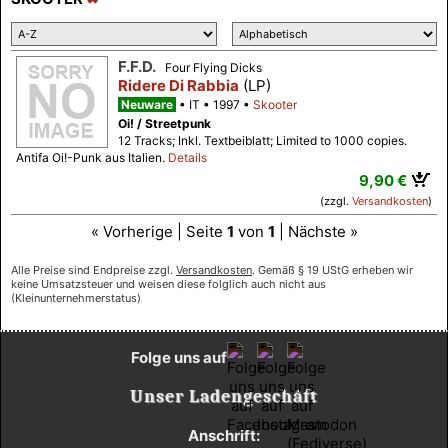
F.F.D.
Four Flying Dicks
Ridere Di Rabbia
(LP)
Neuware
IT
1997
Skooter
Oi! / Streetpunk
12 Tracks; Inkl. Textbeiblatt; Limited to 1000 copies.
Antifa Oi!-Punk aus Italien.
Details
9,90 €
(zzgl.
Versandkosten
)
« Vorherige | Seite
1
von
1
| Nächste »
Alle Preise sind Endpreise zzgl.
Versandkosten
. Gemäß § 19 UStG erheben wir
keine Umsatzsteuer und weisen diese folglich auch nicht aus
(Kleinunternehmerstatus)
Folge uns auf
Unser Ladengeschäft
Anschrift: