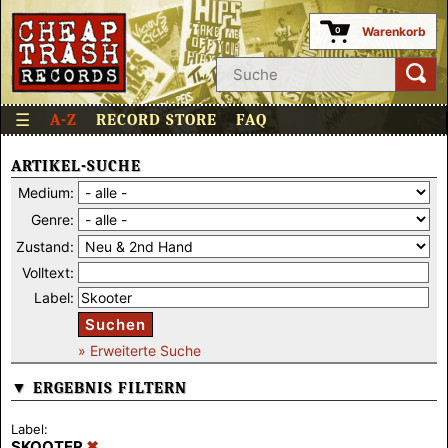
Warenkorb
0
☰
A-Z
RECORD STORE
FAQ
ARTIKEL-SUCHE
Medium:
Genre:
Zustand:
Volltext:
Label:
Suchen
» Erweiterte Suche
▼ ERGEBNIS FILTERN
Label:
SKOOTER