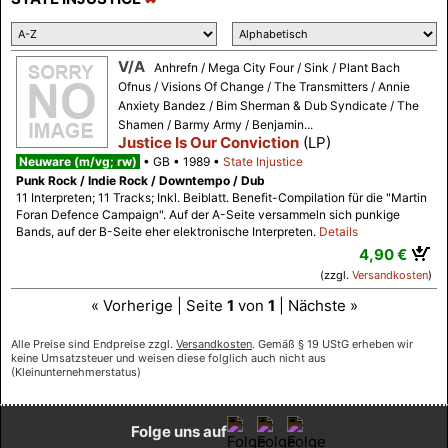
V/A
Anhrefn / Mega City Four / Sink / Plant Bach
Ofnus / Visions Of Change / The Transmitters / Annie
Anxiety Bandez / Bim Sherman & Dub Syndicate / The
Shamen / Barmy Army / Benjamin...
Justice Is Our Conviction
(LP)
Neuware (m/vg; rw)
GB
1989
State Injustice
Punk Rock / Indie Rock / Downtempo / Dub
11 Interpreten; 11 Tracks; Inkl. Beiblatt. Benefit-Compilation für die "Martin
Foran Defence Campaign". Auf der A-Seite versammeln sich punkige
Bands, auf der B-Seite eher elektronische Interpreten.
Details
4,90 €
(zzgl.
Versandkosten
)
« Vorherige | Seite
1
von
1
| Nächste »
Alle Preise sind Endpreise zzgl.
Versandkosten
. Gemäß § 19 UStG erheben wir
keine Umsatzsteuer und weisen diese folglich auch nicht aus
(Kleinunternehmerstatus)
Folge uns auf