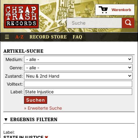
Warenkorb
0
☰
A-Z
RECORD STORE
FAQ
ARTIKEL-SUCHE
Medium:
Genre:
Zustand:
Volltext:
Label:
Suchen
» Erweiterte Suche
▼ ERGEBNIS FILTERN
Label:
STATE INJUSTICE