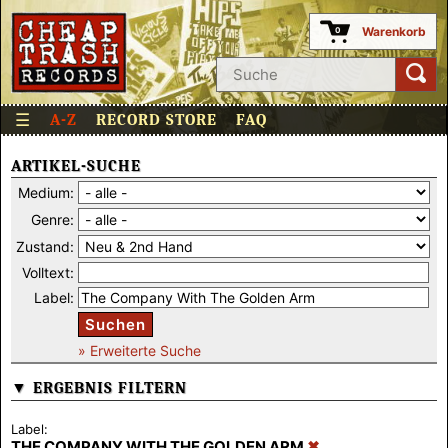
Warenkorb
0
☰
A-Z
RECORD STORE
FAQ
ARTIKEL-SUCHE
Medium:
Genre:
Zustand:
Volltext:
Label:
Suchen
» Erweiterte Suche
▼ ERGEBNIS FILTERN
Label:
THE COMPANY WITH THE GOLDEN ARM