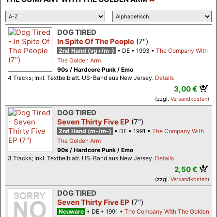
DOG TIRED
In Spite Of The People
(7")
2nd Hand (vg+/m-)
DE
1993
The Company With
The Golden Arm
90s / Hardcore Punk / Emo
4 Tracks; Inkl. Textbeiblatt. US-Band aus New Jersey.
Details
3,00 €
(zzgl.
Versandkosten
)
DOG TIRED
Seven Thirty Five EP
(7")
2nd Hand (m-/m-)
DE
1991
The Company With
The Golden Arm
90s / Hardcore Punk / Emo
3 Tracks; Inkl. Textbeiblatt. US-Band aus New Jersey.
Details
2,50 €
(zzgl.
Versandkosten
)
DOG TIRED
Seven Thirty Five EP
(7")
Neuware
DE
1991
The Company With The Golden