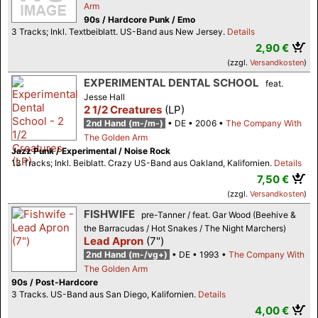
Arm
90s / Hardcore Punk / Emo
3 Tracks; Inkl. Textbeiblatt. US-Band aus New Jersey.
Details
2,90 €
(zzgl.
Versandkosten
)
EXPERIMENTAL DENTAL SCHOOL
feat.
Jesse Hall
2 1/2 Creatures
(LP)
2nd Hand (m-/m-)
DE
2006
The Company With
The Golden Arm
Jazz Punk / Experimental / Noise Rock
13 Tracks; Inkl. Beiblatt. Crazy US-Band aus Oakland, Kalifornien.
Details
7,50 €
(zzgl.
Versandkosten
)
FISHWIFE
pre-Tanner / feat. Gar Wood (Beehive &
the Barracudas / Hot Snakes / The Night Marchers)
Lead Apron
(7")
2nd Hand (m-/vg+)
DE
1993
The Company With
The Golden Arm
90s / Post-Hardcore
3 Tracks. US-Band aus San Diego, Kalifornien.
Details
4,00 €