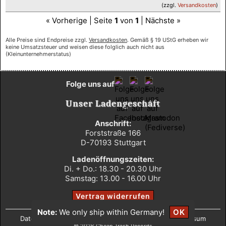
(zzgl.
Versandkosten
)
« Vorherige | Seite
1
von
1
| Nächste »
Alle Preise sind Endpreise zzgl.
Versandkosten
. Gemäß § 19 UStG erheben wir
keine Umsatzsteuer und weisen diese folglich auch nicht aus
(Kleinunternehmerstatus)
Folge uns auf
Unser Ladengeschäft
Anschrift:
Forststraße 166
D-70193 Stuttgart
Ladenöffnungszeiten:
Di. + Do.: 18.30 - 20.30 Uhr
Samstag: 13.00 - 16.00 Uhr
Vertrag widerrufen
Note:
We only ship within Germany!
OK
Datenschutz
•
AGB
•
Widerrufsbelehrung
•
Impressum
© 2026 Cheap Trash Records