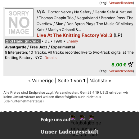
(zzgl.
Versandkosten
)
V/A
Doctor Nerve / No Safety / Gentle Safe & Natural
/ Thomas Chapin Trio / Negativland / Brandon Ross' The
Overflow / Slan / Don Byron Plays The Music Of Mickey
Katz / Marilyn Crispell &...
Live At The Knitting Factory Vol. 3
(LP)
2nd Hand (m-/m-)
DE
1990
Enemy
Avantgarde / Free Jazz / Experimental
9 Interpreten; 10 Tracks. All tracks recorded live to two-track digital at The
Knitting Factory, NYC.
Details
8,00 €
(zzgl.
Versandkosten
)
« Vorherige | Seite
1
von
1
| Nächste »
Alle Preise sind Endpreise zzgl.
Versandkosten
. Gemäß § 19 UStG erheben wir
keine Umsatzsteuer und weisen diese folglich auch nicht aus
(Kleinunternehmerstatus)
Folge uns auf
Unser Ladengeschäft