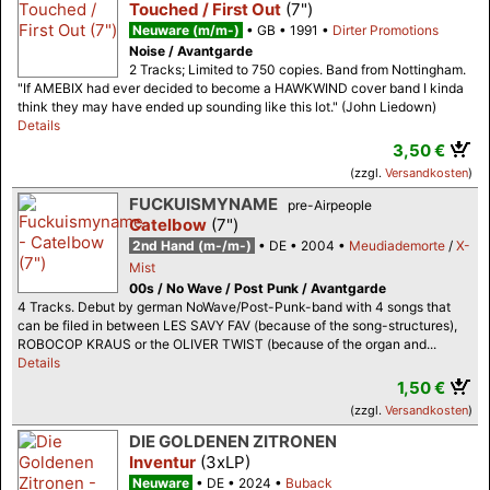
Touched / First Out
(7")
Neuware (m/m-)
GB
1991
Dirter Promotions
Noise / Avantgarde
2 Tracks; Limited to 750 copies. Band from Nottingham.
"If AMEBIX had ever decided to become a HAWKWIND cover band I kinda
think they may have ended up sounding like this lot." (John Liedown)
Details
3,50 €
(zzgl.
Versandkosten
)
FUCKUISMYNAME
pre-Airpeople
Catelbow
(7")
2nd Hand (m-/m-)
DE
2004
Meudiademorte
/
X-
Mist
00s / No Wave / Post Punk / Avantgarde
4 Tracks. Debut by german NoWave/Post-Punk-band with 4 songs that
can be filed in between LES SAVY FAV (because of the song-structures),
ROBOCOP KRAUS or the OLIVER TWIST (because of the organ and...
Details
1,50 €
(zzgl.
Versandkosten
)
DIE GOLDENEN ZITRONEN
Inventur
(3xLP)
Neuware
DE
2024
Buback