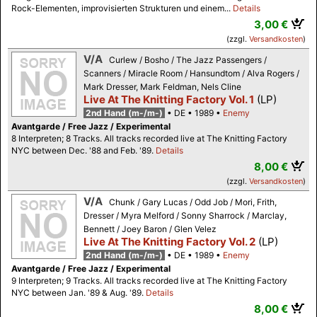
Rock-Elementen, improvisierten Strukturen und einem...
Details
3,00 €
(zzgl.
Versandkosten
)
V/A
Curlew / Bosho / The Jazz Passengers /
Scanners / Miracle Room / Hansundtom / Alva Rogers /
Mark Dresser, Mark Feldman, Nels Cline
Live At The Knitting Factory Vol. 1
(LP)
2nd Hand (m-/m-)
DE
1989
Enemy
Avantgarde / Free Jazz / Experimental
8 Interpreten; 8 Tracks. All tracks recorded live at The Knitting Factory
NYC between Dec. '88 and Feb. '89.
Details
8,00 €
(zzgl.
Versandkosten
)
V/A
Chunk / Gary Lucas / Odd Job / Mori, Frith,
Dresser / Myra Melford / Sonny Sharrock / Marclay,
Bennett / Joey Baron / Glen Velez
Live At The Knitting Factory Vol. 2
(LP)
2nd Hand (m-/m-)
DE
1989
Enemy
Avantgarde / Free Jazz / Experimental
9 Interpreten; 9 Tracks. All tracks recorded live at The Knitting Factory
NYC between Jan. '89 & Aug. '89.
Details
8,00 €