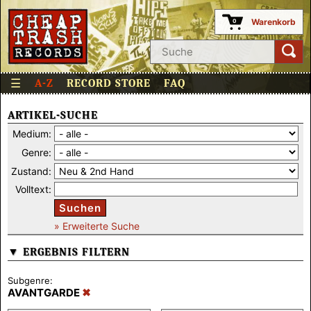
Warenkorb
0
☰
A-Z
RECORD STORE
FAQ
ARTIKEL-SUCHE
Medium:
Genre:
Zustand:
Volltext:
Suchen
» Erweiterte Suche
▼ ERGEBNIS FILTERN
Subgenre:
AVANTGARDE