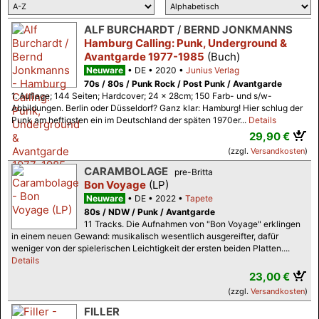
ALF BURCHARDT
/
BERND JONKMANNS
Hamburg Calling: Punk, Underground &
Avantgarde 1977-1985
(Buch)
Neuware
DE
2020
Junius Verlag
70s / 80s / Punk Rock / Post Punk / Avantgarde
1. Auflage; 144 Seiten; Hardcover; 24 x 28cm; 150 Farb- und s/w-
Abbildungen. Berlin oder Düsseldorf? Ganz klar: Hamburg! Hier schlug der
Punk am heftigsten ein im Deutschland der späten 1970er...
Details
29,90 €
(zzgl.
Versandkosten
)
CARAMBOLAGE
pre-Britta
Bon Voyage
(LP)
Neuware
DE
2022
Tapete
80s / NDW / Punk / Avantgarde
11 Tracks. Die Aufnahmen von "Bon Voyage" erklingen
in einem neuen Gewand: musikalisch wesentlich ausgereifter, dafür
weniger von der spielerischen Leichtigkeit der ersten beiden Platten....
Details
23,00 €
(zzgl.
Versandkosten
)
FILLER