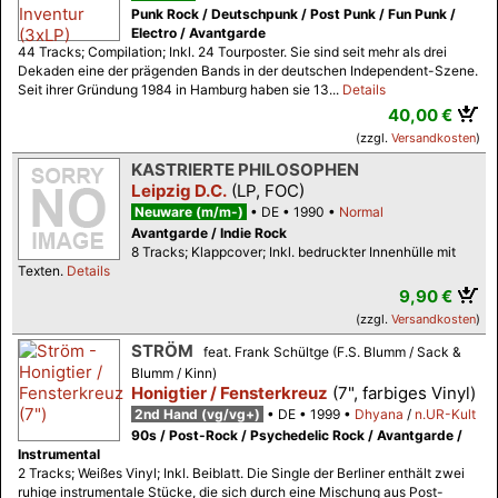
Punk Rock / Deutschpunk / Post Punk / Fun Punk /
Electro / Avantgarde
44 Tracks; Compilation; Inkl. 24 Tourposter. Sie sind seit mehr als drei
Dekaden eine der prägenden Bands in der deutschen Independent-Szene.
Seit ihrer Gründung 1984 in Hamburg haben sie 13...
Details
40,00 €
(zzgl.
Versandkosten
)
KASTRIERTE PHILOSOPHEN
Leipzig D.C.
(LP, FOC)
Neuware (m/m-)
DE
1990
Normal
Avantgarde / Indie Rock
8 Tracks; Klappcover; Inkl. bedruckter Innenhülle mit
Texten.
Details
9,90 €
(zzgl.
Versandkosten
)
STRÖM
feat. Frank Schültge (F.S. Blumm / Sack &
Blumm / Kinn)
Honigtier / Fensterkreuz
(7", farbiges Vinyl)
2nd Hand (vg/vg+)
DE
1999
Dhyana
/
n.UR-Kult
90s / Post-Rock / Psychedelic Rock / Avantgarde /
Instrumental
2 Tracks; Weißes Vinyl; Inkl. Beiblatt. Die Single der Berliner enthält zwei
ruhige instrumentale Stücke, die sich durch eine Mischung aus Post-