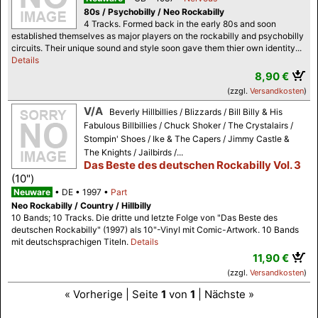
80s / Psychobilly / Neo Rockabilly
4 Tracks. Formed back in the early 80s and soon
established themselves as major players on the rockabilly and psychobilly
circuits. Their unique sound and style soon gave them thier own identity...
Details
8,90 €
(zzgl.
Versandkosten
)
V/A
Beverly Hillbillies / Blizzards / Bill Billy & His
Fabulous Billbillies / Chuck Shoker / The Crystalairs /
Stompin' Shoes / Ike & The Capers / Jimmy Castle &
The Knights / Jailbirds /...
Das Beste des deutschen Rockabilly Vol. 3
(10")
Neuware
DE
1997
Part
Neo Rockabilly / Country / Hillbilly
10 Bands; 10 Tracks. Die dritte und letzte Folge von "Das Beste des
deutschen Rockabilly" (1997) als 10"-Vinyl mit Comic-Artwork. 10 Bands
mit deutschsprachigen Titeln.
Details
11,90 €
(zzgl.
Versandkosten
)
« Vorherige | Seite
1
von
1
| Nächste »