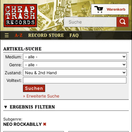
Warenkorb
0
☰
A-Z
RECORD STORE
FAQ
ARTIKEL-SUCHE
Medium:
Genre:
Zustand:
Volltext:
Suchen
» Erweiterte Suche
▼ ERGEBNIS FILTERN
Subgenre:
NEO ROCKABILLY