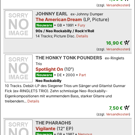
(zzgl.
Versandkosten
)
JOHNNY EARL
ex-Johnny Dumper
The American Dream
(LP, Picture)
Neuware
GB
1991
Fury
90s / Neo Rockabilly / Rock'n'Roll
14 Tracks; Picture Disc.
Details
16,90 €
(zzgl.
Versandkosten
)
THE HONKY TONK POUNDERS
ex-Ringlets
Trio
Spotlight On
(10")
Neuware
DE
2000
Part
Neo Rockabilly
10 Tracks. Debüt-LP des Siegener Trios um Sänger und Gitarrist Gunnar
Fick (ex-RINGLETS TRIO). Zehn schmissige Neo-Rockabilly-
Eigenkompositionen mit wummerndem Bass, starker Gitarre und
treibendem...
Details
7,50 €
(zzgl.
Versandkosten
)
THE PHARAOHS
Vigilante
(12" EP)
Neuware
GB
1987
Nervous