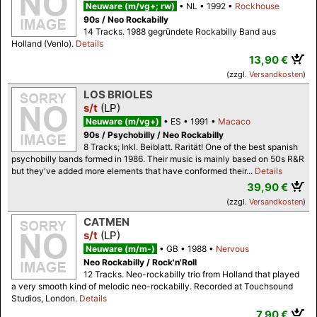
Neuware (m/vg+; rw)
NL
1992
Rockhouse
90s / Neo Rockabilly
14 Tracks. 1988 gegründete Rockabilly Band aus
Holland (Venlo).
Details
13,90 €
(zzgl.
Versandkosten
)
LOS BRIOLES
s/t
(LP)
Neuware (m/vg+)
ES
1991
Macaco
90s / Psychobilly / Neo Rockabilly
8 Tracks; Inkl. Beiblatt. Rarität! One of the best spanish
psychobilly bands formed in 1986. Their music is mainly based on 50s R&R
but they've added more elements that have conformed their...
Details
39,90 €
(zzgl.
Versandkosten
)
CATMEN
s/t
(LP)
Neuware (m/m-)
GB
1988
Nervous
Neo Rockabilly / Rock'n'Roll
12 Tracks. Neo-rockabilly trio from Holland that played
a very smooth kind of melodic neo-rockabilly. Recorded at Touchsound
Studios, London.
Details
7,90 €