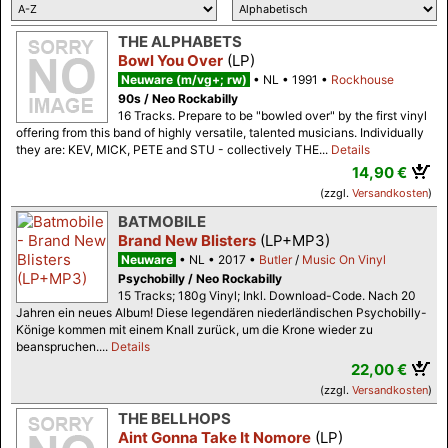
THE ALPHABETS
Bowl You Over
(LP)
Neuware (m/vg+; rw)
NL
1991
Rockhouse
90s / Neo Rockabilly
16 Tracks. Prepare to be "bowled over" by the first vinyl
offering from this band of highly versatile, talented musicians. Individually
they are: KEV, MICK, PETE and STU - collectively THE...
Details
14,90 €
(zzgl.
Versandkosten
)
BATMOBILE
Brand New Blisters
(LP+MP3)
Neuware
NL
2017
Butler
/
Music On Vinyl
Psychobilly / Neo Rockabilly
15 Tracks; 180g Vinyl; Inkl. Download-Code. Nach 20
Jahren ein neues Album! Diese legendären niederländischen Psychobilly-
Könige kommen mit einem Knall zurück, um die Krone wieder zu
beanspruchen....
Details
22,00 €
(zzgl.
Versandkosten
)
THE BELLHOPS
Aint Gonna Take It Nomore
(LP)