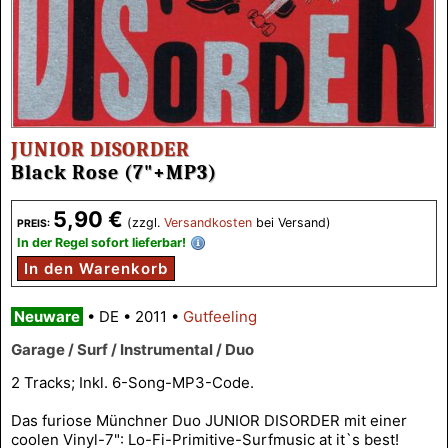
JUNIOR DISORDER
Black Rose (7"+MP3)
5,90 €
(zzgl.
Versandkosten
bei Versand)
PREIS:
In der Regel sofort lieferbar!
In den Warenkorb
Neuware
•
DE
•
2011
•
Gutfeeling
Garage / Surf / Instrumental / Duo
2 Tracks; Inkl. 6-Song-MP3-Code.
Das furiose Münchner Duo JUNIOR DISORDER mit einer
coolen Vinyl-7": Lo-Fi-Primitive-Surfmusic at it`s best!