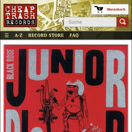
Warenkorb
0
☰
A-Z
RECORD STORE
FAQ