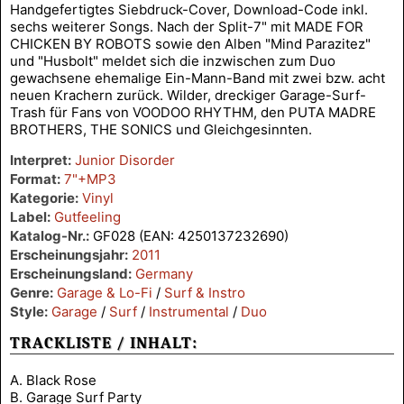
Handgefertigtes Siebdruck-Cover, Download-Code inkl.
sechs weiterer Songs. Nach der Split-7" mit MADE FOR
CHICKEN BY ROBOTS sowie den Alben "Mind Parazitez"
und "Husbolt" meldet sich die inzwischen zum Duo
gewachsene ehemalige Ein-Mann-Band mit zwei bzw. acht
neuen Krachern zurück. Wilder, dreckiger Garage-Surf-
Trash für Fans von VOODOO RHYTHM, den PUTA MADRE
BROTHERS, THE SONICS und Gleichgesinnten.
Interpret:
Junior Disorder
Format:
7"+MP3
Kategorie:
Vinyl
Label:
Gutfeeling
Katalog-Nr.:
GF028 (EAN: 4250137232690)
Erscheinungsjahr:
2011
Erscheinungsland:
Germany
Genre:
Garage & Lo-Fi
/
Surf & Instro
Style:
Garage
/
Surf
/
Instrumental
/
Duo
TRACKLISTE / INHALT:
A. Black Rose
B. Garage Surf Party