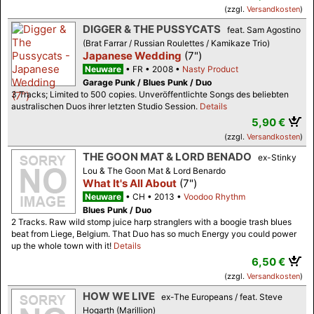
(zzgl.
Versandkosten
)
DIGGER & THE PUSSYCATS
feat. Sam Agostino
(Brat Farrar / Russian Roulettes / Kamikaze Trio)
Japanese Wedding
(7")
Neuware
FR
2008
Nasty Product
Garage Punk / Blues Punk / Duo
3 Tracks; Limited to 500 copies. Unveröffentlichte Songs des beliebten
australischen Duos ihrer letzten Studio Session.
Details
5,90 €
(zzgl.
Versandkosten
)
THE GOON MAT & LORD BENADO
ex-Stinky
Lou & The Goon Mat & Lord Benardo
What It's All About
(7")
Neuware
CH
2013
Voodoo Rhythm
Blues Punk / Duo
2 Tracks. Raw wild stomp juice harp stranglers with a boogie trash blues
beat from Liege, Belgium. That Duo has so much Energy you could power
up the whole town with it!
Details
6,50 €
(zzgl.
Versandkosten
)
HOW WE LIVE
ex-The Europeans / feat. Steve
Hogarth (Marillion)