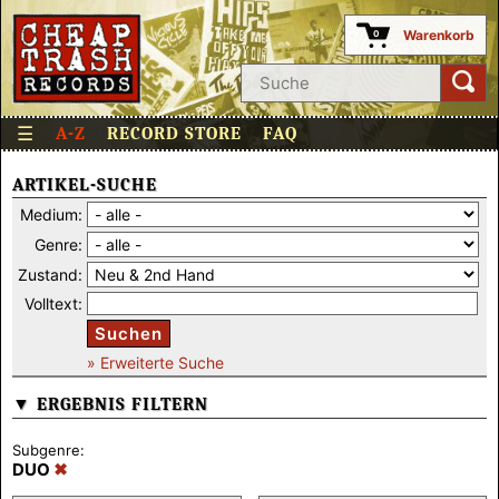
Warenkorb
0
☰
A-Z
RECORD STORE
FAQ
ARTIKEL-SUCHE
Medium:
Genre:
Zustand:
Volltext:
Suchen
» Erweiterte Suche
▼ ERGEBNIS FILTERN
Subgenre:
DUO