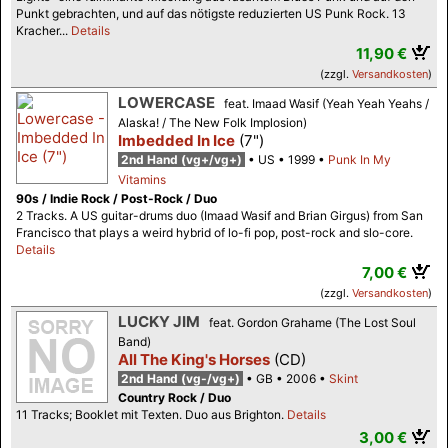
Punkt gebrachten, und auf das nötigste reduzierten US Punk Rock. 13
Kracher...
Details
11,90 €
(zzgl.
Versandkosten
)
LOWERCASE
feat. Imaad Wasif (Yeah Yeah Yeahs /
Alaska! / The New Folk Implosion)
Imbedded In Ice
(7")
2nd Hand (vg+/vg+)
US
1999
Punk In My
Vitamins
90s / Indie Rock / Post-Rock / Duo
2 Tracks. A US guitar-drums duo (Imaad Wasif and Brian Girgus) from San
Francisco that plays a weird hybrid of lo-fi pop, post-rock and slo-core.
Details
7,00 €
(zzgl.
Versandkosten
)
LUCKY JIM
feat. Gordon Grahame (The Lost Soul
Band)
All The King's Horses
(CD)
2nd Hand (vg-/vg+)
GB
2006
Skint
Country Rock / Duo
11 Tracks; Booklet mit Texten. Duo aus Brighton.
Details
3,00 €