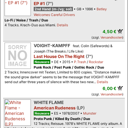
EP #1
(7")
2nd Hand (m-/vg; sol)
GB
1996
Betley
Welcomes Careful Drivers
Lo-Fi / Noise / Trash / Duo
4 Tracks. Krach-Duo aus Miami.
Details
4,50 €
(zzgl.
Versandkosten
)
VOIGHT-KAMPFF
feat. Colin (Safewords) &
Joseph (The Breaks / Life Like)
Last House On The Right
(7")
Neuware
DE
2015
P.Trash
/
Rockstar
Punk Rock / Post Punk / Gothic Rock / Duo
2 Tracks; Innencover mit Texten; Limited to 600 copies. "Distance makes
the sound grow darker" seems to be the message that VOIGHT-KAMPFF
send out after three years of silence with these two new...
Details
6,00 €
(zzgl.
Versandkosten
)
WHITE FLAME
American Rudeness
(LP)
Neuware
ES
1978/2007
Munster
Proto Punk / Killed By Death / Duo
12 Tracks; Reissue. 1978's WHITE FLAME only album. A