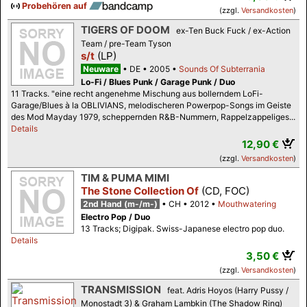
Probehören auf
(zzgl.
Versandkosten
)
TIGERS OF DOOM
ex-Ten Buck Fuck / ex-Action
Team / pre-Team Tyson
s/t
(LP)
Neuware
DE
2005
Sounds Of Subterrania
Lo-Fi / Blues Punk / Garage Punk / Duo
11 Tracks. "eine recht angenehme Mischung aus bollerndem LoFi-
Garage/Blues à la OBLIVIANS, melodischeren Powerpop-Songs im Geiste
des Mod Mayday 1979, scheppernden R&B-Nummern, Rappelzappeliges...
Details
12,90 €
(zzgl.
Versandkosten
)
TIM & PUMA MIMI
The Stone Collection Of
(CD, FOC)
2nd Hand (m-/m-)
CH
2012
Mouthwatering
Electro Pop / Duo
13 Tracks; Digipak. Swiss-Japanese electro pop duo.
Details
3,50 €
(zzgl.
Versandkosten
)
TRANSMISSION
feat. Adris Hoyos (Harry Pussy /
Monostadt 3) & Graham Lambkin (The Shadow Ring)