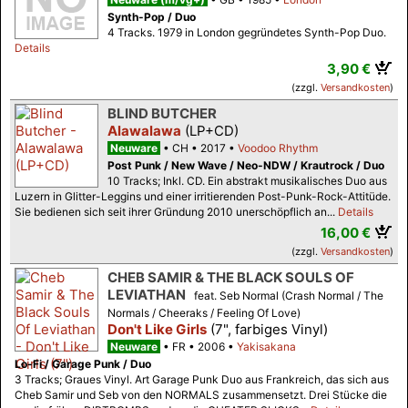
Synth-Pop / Duo
4 Tracks. 1979 in London gegründetes Synth-Pop Duo.
Details
3,90 €
(zzgl.
Versandkosten
)
BLIND BUTCHER
Alawalawa
(LP+CD)
Neuware
CH
2017
Voodoo Rhythm
Post Punk / New Wave / Neo-NDW / Krautrock / Duo
10 Tracks; Inkl. CD. Ein abstrakt musikalisches Duo aus
Luzern in Glitter-Leggins und einer irritierenden Post-Punk-Rock-Attitüde.
Sie bedienen sich seit ihrer Gründung 2010 unerschöpflich an...
Details
16,00 €
(zzgl.
Versandkosten
)
CHEB SAMIR & THE BLACK SOULS OF
LEVIATHAN
feat. Seb Normal (Crash Normal / The
Normals / Cheeraks / Feeling Of Love)
Don't Like Girls
(7", farbiges Vinyl)
Neuware
FR
2006
Yakisakana
Lo-Fi / Garage Punk / Duo
3 Tracks; Graues Vinyl. Art Garage Punk Duo aus Frankreich, das sich aus
Cheb Samir und Seb von den NORMALS zusammensetzt. Drei Stücke die