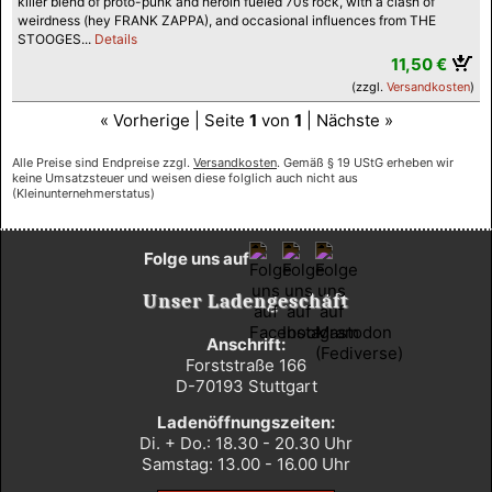
killer blend of proto-punk and heroin fueled 70s rock, with a clash of
weirdness (hey FRANK ZAPPA), and occasional influences from THE
STOOGES...
Details
11,50 €
(zzgl.
Versandkosten
)
« Vorherige | Seite
1
von
1
| Nächste »
Alle Preise sind Endpreise zzgl.
Versandkosten
. Gemäß § 19 UStG erheben wir
keine Umsatzsteuer und weisen diese folglich auch nicht aus
(Kleinunternehmerstatus)
Folge uns auf
Unser Ladengeschäft
Anschrift:
Forststraße 166
D-70193 Stuttgart
Ladenöffnungszeiten:
Di. + Do.: 18.30 - 20.30 Uhr
Samstag: 13.00 - 16.00 Uhr