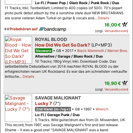
Lo-Fi / Power Pop / Glam Rock / Punk Rock / Duo
11 Tracks; Inkl. Textbeiblatt; Limited to 400 copies (of 500). 70's popart
proto punk debut album by the a sunshine state duo! NEW BRUTARIANS
are scene veteran Adam Turkel on guitar & vocals and...
Details
16,00 €
Probehören auf
(zzgl.
Versandkosten
)
ROYAL BLOOD
How Did We Get So Dark?
(LP+MP3)
Neuware
GB
2017
Black Mammoth
/
Warner Bros.
Alternative / Garage / Blues Rock / Duo
10 Tracks; 180g Vinyl; Inkl. Download-Code. Das
selbstbetitelte Debutalbum von 2014 machten ROYAL BLOOD zu der
erfolgreichsten neuen UK Rockband. Es war das am schnellsten verkaufte
britische...
Details
19,90 €
(zzgl.
Versandkosten
)
SAVAGE MALIGNANT
Lucky 7
(7")
2nd Hand (m-/vg+)
GB
1997
Wrench
Lo-Fi / Garage Punk / Duo
5 Tracks. Wild guitar/drum duo from Gt. Missenden, UK.
This record, from 1997, was Savage Malignant's first and last release.
Shame - it was a good one! "SAVAGE MALIGNANT was a band