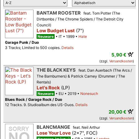
BANTAM ROOSTER
feat. Tom Potter (The
Dirtbombs / The Chrome Spiders / The Detroit City
Council)
Low Budget Lust
(7")
Neuware
IT
1999
Hate
Garage Punk / Duo
3 Tracks; Limited to 500 copies.
Details
5,90 €
(zzgl.
Versandkosten
)
THE BLACK KEYS
feat. Dan Auerbach (The Arcs /
The Barnburners) & Patrick Carney (Drummer / The
Rentals)
Let's Rock
(LP)
Neuware
EU
2019
Nonesuch
Blues Rock / Garage Rock / Duo
12 Tracks. 9. Studioalbum des US-Duos.
Details
20,00 €
(zzgl.
Versandkosten
)
BLANCMANGE
feat. Neil Arthur
Lose Your Love
(2x7", FOC)
Neuware (m/vg+)
GB
1985
London