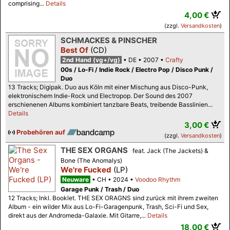
comprising...
Details
4,00 €
(zzgl.
Versandkosten
)
SCHMACKES & PINSCHER
Best Of
(CD)
2nd Hand (vg+/vg)
DE
2007
Crafty
00s / Lo-Fi / Indie Rock / Electro Pop / Disco Punk /
Duo
13 Tracks; Digipak. Duo aus Köln mit einer Mischung aus Disco-Punk,
elektronischem Indie-Rock und Electropop. Der Sound des 2007
erschienenen Albums kombiniert tanzbare Beats, treibende Basslinien...
Details
3,00 €
Probehören auf
(zzgl.
Versandkosten
)
THE SEX ORGANS
feat. Jack (The Jackets) &
Bone (The Anomalys)
We're Fucked
(LP)
Neuware
CH
2024
Voodoo Rhythm
Garage Punk / Trash / Duo
12 Tracks; Inkl. Booklet. THE SEX ORAGNS sind zurück mit ihrem zweiten
Album - ein wilder Mix aus Lo-Fi-Garagenpunk, Trash, Sci-Fi und Sex,
direkt aus der Andromeda-Galaxie. Mit Gitarre,...
Details
18,00 €