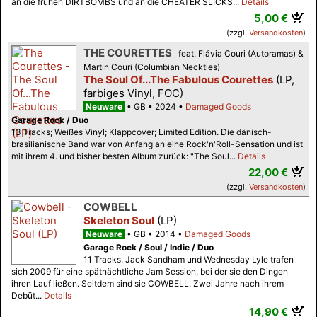
an die frühen DIRTBOMBS und an die CHEATER SLICKS...
Details
5,00 €
(zzgl.
Versandkosten
)
THE COURETTES
feat. Flávia Couri (Autoramas) &
Martin Couri (Columbian Neckties)
The Soul Of...The Fabulous Courettes
(LP,
farbiges Vinyl, FOC)
Neuware
GB
2024
Damaged Goods
Garage Rock / Duo
13 Tracks; Weißes Vinyl; Klappcover; Limited Edition. Die dänisch-
brasilianische Band war von Anfang an eine Rock'n'Roll-Sensation und ist
mit ihrem 4. und bisher besten Album zurück: "The Soul...
Details
22,00 €
(zzgl.
Versandkosten
)
COWBELL
Skeleton Soul
(LP)
Neuware
GB
2014
Damaged Goods
Garage Rock / Soul / Indie / Duo
11 Tracks. Jack Sandham und Wednesday Lyle trafen
sich 2009 für eine spätnächtliche Jam Session, bei der sie den Dingen
ihren Lauf ließen. Seitdem sind sie COWBELL. Zwei Jahre nach ihrem
Debüt...
Details
14,90 €