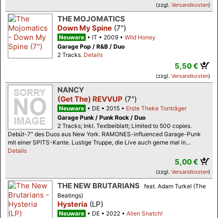
(zzgl.
Versandkosten
)
THE MOJOMATICS
Down My Spine
(7")
Neuware
IT
2009
Wild Honey
Garage Pop / R&B / Duo
2 Tracks.
Details
5,50 €
(zzgl.
Versandkosten
)
NANCY
(Get The) REVVUP
(7")
Neuware
DE
2015
Erste Theke Tonträger
Garage Punk / Punk Rock / Duo
2 Tracks; Inkl. Textbeiblatt; Limited to 500 copies.
Debüt-7" des Duos aus New York. RAMONES-influenced Garage-Punk
mit einer SPITS-Kante. Lustige Truppe, die Live auch gerne mal in...
Details
5,00 €
(zzgl.
Versandkosten
)
THE NEW BRUTARIANS
feat. Adam Turkel (The
Beatings)
Hysteria
(LP)
Neuware
DE
2022
Alien Snatch!