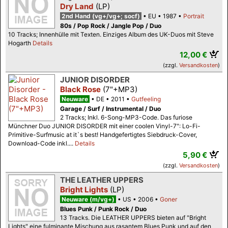
Dry Land
(LP)
2nd Hand (vg+/vg+; socf)
EU
1987
Portrait
80s / Pop Rock / Jangle Pop / Duo
10 Tracks; Innenhülle mit Texten. Einziges Album des UK-Duos mit Steve
Hogarth
Details
12,00 €
(zzgl.
Versandkosten
)
JUNIOR DISORDER
Black Rose
(7"+MP3)
Neuware
DE
2011
Gutfeeling
Garage / Surf / Instrumental / Duo
2 Tracks; Inkl. 6-Song-MP3-Code. Das furiose
Münchner Duo JUNIOR DISORDER mit einer coolen Vinyl-7": Lo-Fi-
Primitive-Surfmusic at it`s best! Handgefertigtes Siebdruck-Cover,
Download-Code inkl....
Details
5,90 €
(zzgl.
Versandkosten
)
THE LEATHER UPPERS
Bright Lights
(LP)
Neuware (m/vg+)
US
2006
Goner
Blues Punk / Punk Rock / Duo
13 Tracks. Die LEATHER UPPERS bieten auf "Bright
Lights" eine fulminante Mischung aus rasantem Blues Punk und auf den