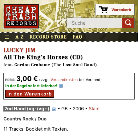
Warenkorb
0
☰
A-Z
RECORD STORE
FAQ
LUCKY JIM
All The King's Horses (CD)
feat. Gordon Grahame (The Lost Soul Band)
3,00 €
(zzgl.
Versandkosten
bei Versand)
PREIS:
In der Regel sofort lieferbar!
In den Warenkorb
2nd Hand (vg-/vg+)
•
GB
•
2006
•
Skint
Country Rock / Duo
11 Tracks; Booklet mit Texten.