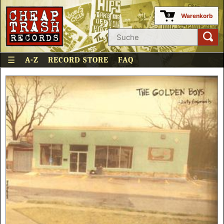
Warenkorb
0
☰
A-Z
RECORD STORE
FAQ