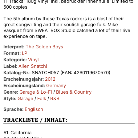
11 Tracks; 180g Vinyl; Inkl. bedruckter Innenhülle; Limited to
500 copies.
The 5th album by these Texas rockers is a blast of their
great songwriting and their soulish garage folk. Mike
Vasquez from SWEATBOX Studio catched a lot of their live
experience on tape.
Interpret:
The Golden Boys
Format:
LP
Kategorie:
Vinyl
Label:
Alien Snatch!
Katalog-Nr.:
SNATCH057 (EAN: 4260119670570)
Erscheinungsjahr:
2012
Erscheinungsland:
Germany
Genre:
Garage & Lo-Fi
/
Blues & Country
Style:
Garage
/
Folk
/
R&B
Sprache:
Englisch
TRACKLISTE / INHALT:
A1. California