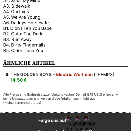
A2. Steal My Mind
A3. Sidewalk
A4. Curtains
A5. We Are Young
A6. Daddys Horsewife
B1. Didn I Tell You Babe
B2. Outta The Dark
B3. Run Away
B4. Dirty Fingernails
B5. Older Than You
ÄHNLICHE ARTIKEL
THE GOLDEN BOYS
-
Electric Wolfman
(LP+MP3)
14,50 €
Alle Preise sind Endpreise zzgl.
Versandkosten
. Gemäß § 19 UStG erheben wir
keine Umsatzsteuer und weisen diese folglich auch nicht aus
(Kleinunternehmerstatus)
Folge uns auf