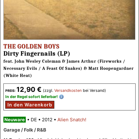
THE GOLDEN BOYS
Dirty Fingernails (LP)
feat. John Wesley Coleman & James Arthur (Fireworks /
Necessary Evils / A Feast Of Snakes) & Matt Hoopengardner
(White Heat)
12,90 €
(zzgl.
Versandkosten
bei Versand)
PREIS:
In der Regel sofort lieferbar!
In den Warenkorb
Neuware
•
DE
•
2012
•
Alien Snatch!
Garage / Folk / R&B