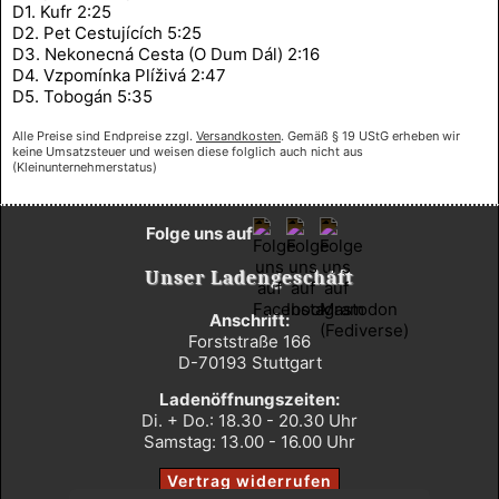
D1. Kufr 2:25
D2. Pet Cestujících 5:25
D3. Nekonecná Cesta (O Dum Dál) 2:16
D4. Vzpomínka Plíživá 2:47
D5. Tobogán 5:35
Alle Preise sind Endpreise zzgl.
Versandkosten
. Gemäß § 19 UStG erheben wir
keine Umsatzsteuer und weisen diese folglich auch nicht aus
(Kleinunternehmerstatus)
Folge uns auf
Unser Ladengeschäft
Anschrift:
Forststraße 166
D-70193 Stuttgart
Ladenöffnungszeiten:
Di. + Do.: 18.30 - 20.30 Uhr
Samstag: 13.00 - 16.00 Uhr
Vertrag widerrufen