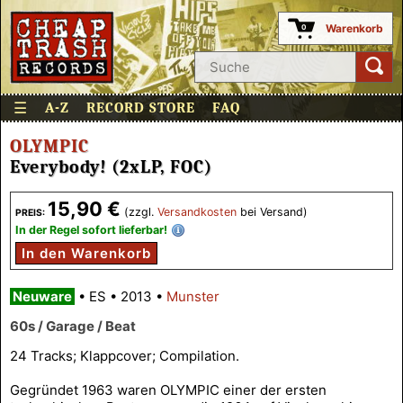
Warenkorb
0
☰
A-Z
RECORD STORE
FAQ
OLYMPIC
Everybody! (2xLP, FOC)
15,90 €
(zzgl.
Versandkosten
bei Versand)
PREIS:
In der Regel sofort lieferbar!
In den Warenkorb
Neuware
•
ES
•
2013
•
Munster
60s / Garage / Beat
24 Tracks; Klappcover; Compilation.
Gegründet 1963 waren OLYMPIC einer der ersten