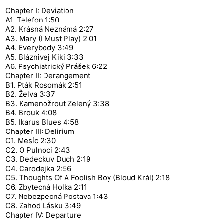
Chapter I: Deviation
A1. Telefon 1:50
A2. Krásná Neznámá 2:27
A3. Mary (I Must Play) 2:01
A4. Everybody 3:49
A5. Bláznivej Kiki 3:33
A6. Psychiatrický Prášek 6:22
Chapter II: Derangement
B1. Pták Rosomák 2:51
B2. Želva 3:37
B3. Kamenožrout Zelený 3:38
B4. Brouk 4:08
B5. Ikarus Blues 4:58
Chapter III: Delirium
C1. Mesíc 2:30
C2. O Pulnoci 2:43
C3. Dedeckuv Duch 2:19
C4. Carodejka 2:56
C5. Thoughts Of A Foolish Boy (Bloud Král) 2:18
C6. Zbytecná Holka 2:11
C7. Nebezpecná Postava 1:43
C8. Zahod Lásku 3:49
Chapter IV: Departure