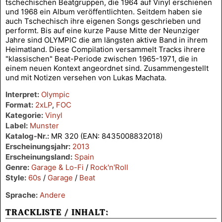
tschechischen Beatgruppen, die 1964 auf Vinyl erschienen
und 1968 ein Album veröffentlichten. Seitdem haben sie
auch Tschechisch ihre eigenen Songs geschrieben und
performt. Bis auf eine kurze Pause Mitte der Neunziger
Jahre sind OLYMPIC die am längsten aktive Band in ihrem
Heimatland. Diese Compilation versammelt Tracks ihrere
"klassischen" Beat-Periode zwischen 1965-1971, die in
einem neuen Kontext angeordnet sind. Zusammengestellt
und mit Notizen versehen von Lukas Machata.
Interpret:
Olympic
Format:
2xLP
,
FOC
Kategorie:
Vinyl
Label:
Munster
Katalog-Nr.:
MR 320 (EAN: 8435008832018)
Erscheinungsjahr:
2013
Erscheinungsland:
Spain
Genre:
Garage & Lo-Fi
/
Rock'n'Roll
Style:
60s
/
Garage
/
Beat
Sprache:
Andere
TRACKLISTE / INHALT: