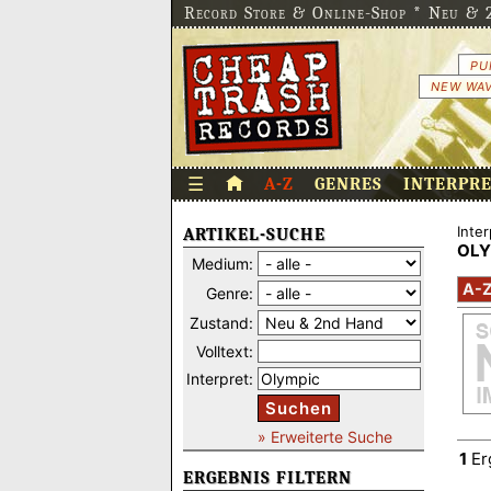
Record Store & Online-Shop * Neu & 2
PU
NEW WAV
☰
A-Z
GENRES
INTERPR
Inter
ARTIKEL-SUCHE
OL
Medium:
A-
Genre:
Zustand:
Volltext:
Interpret:
Suchen
» Erweiterte Suche
1
Er
ERGEBNIS FILTERN