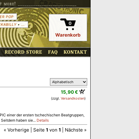
more! ___________________________
ER POP
0
CKABILLY
•
...
Warenkorb
RECORD STORE
FAQ
KONTAKT
15,90 €
(zzgl.
Versandkosten
)
IC einer der ersten tschechischen Beatgruppen,
 Seitdem haben sie...
Details
« Vorherige | Seite
1
von
1
| Nächste »