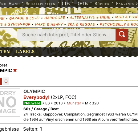
nd Hand * Schallplatten * CDs * DVDs * Bücher * Fanzines & 
MOD & POW
•
ALTERNATIVE & INDIE
•
HARDCORE
•
GARAGE & LO-FI
•
NK
E & SYNTH-POP
•
HARD & HEAVY
•
SKA & REGGAE
•
PSYCHOBILLY & RO
ETEN
LABELS
pret:
YMPIC
Z
O
OLYMPIC
Everybody!
(2xLP, FOC)
Neuware
ES
2013
Munster
MR 320
60s / Garage / Beat
24 Tracks; Klappcover; Compilation. Gegründet 1963 waren OLYMP
die 1964 auf Vinyl erschienen und 1968 ein Album veröffentlichten.
gebnisse | Seiten:
1