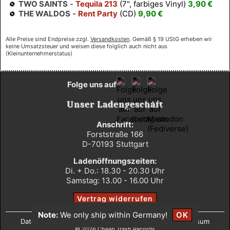
TWO SAINTS
-
Tequila 213
(7", farbiges Vinyl)
3,90 €
THE WALDOS
-
Rent Party
(CD)
9,90 €
Alle Preise sind Endpreise zzgl.
Versandkosten
. Gemäß § 19 UStG erheben wir
keine Umsatzsteuer und weisen diese folglich auch nicht aus
(Kleinunternehmerstatus)
Folge uns auf
Unser Ladengeschäft
Anschrift:
Forststraße 166
D-70193 Stuttgart
Ladenöffnungszeiten:
Di. + Do.: 18.30 - 20.30 Uhr
Samstag: 13.00 - 16.00 Uhr
Vertrag widerrufen
Note:
We only ship within Germany!
OK
Datenschutz
•
AGB
•
Widerrufsbelehrung
•
Impressum
© 2026 Cheap Trash Records