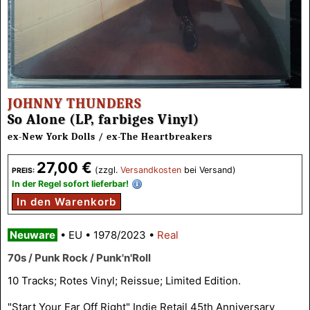
JOHNNY THUNDERS
So Alone (LP, farbiges Vinyl)
ex-New York Dolls / ex-The Heartbreakers
27,00 €
(zzgl.
Versandkosten
bei Versand)
PREIS:
In der Regel sofort lieferbar!
In den Warenkorb
Neuware
•
EU
•
1978/2023
•
Real
70s / Punk Rock / Punk'n'Roll
10 Tracks; Rotes Vinyl; Reissue; Limited Edition.
"Start Your Ear Off Right" Indie Retail 45th Anniversary