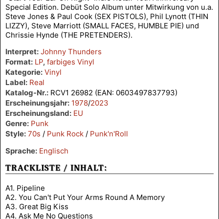
Special Edition. Debüt Solo Album unter Mitwirkung von u.a.
Steve Jones & Paul Cook (SEX PISTOLS), Phil Lynott (THIN
LIZZY), Steve Marriott (SMALL FACES, HUMBLE PIE) und
Chrissie Hynde (THE PRETENDERS).
Interpret:
Johnny Thunders
Format:
LP
,
farbiges Vinyl
Kategorie:
Vinyl
Label:
Real
Katalog-Nr.:
RCV1 26982 (EAN: 0603497837793)
Erscheinungsjahr:
1978
/
2023
Erscheinungsland:
EU
Genre:
Punk
Style:
70s
/
Punk Rock
/
Punk'n'Roll
Sprache:
Englisch
TRACKLISTE / INHALT:
A1. Pipeline
A2. You Can't Put Your Arms Round A Memory
A3. Great Big Kiss
A4. Ask Me No Questions