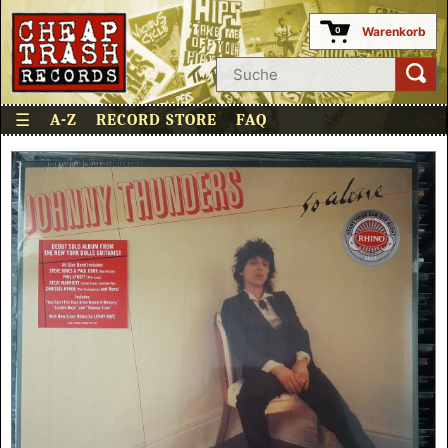
Warenkorb
0
☰
A-Z
RECORD STORE
FAQ