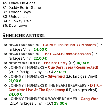
A5. Leave Me Alone
B1. Daddy Rollin' Stone
B2. London Boys
B3. Untouchable
B4. Subway Train
B5. Downtown
ÄHNLICHE ARTIKEL
HEARTBREAKERS
-
L.A.M.F. The Found '77 Masters
(LP,
farbiges Vinyl)
24,00 €
HEARTBREAKERS
-
The L.A.M.F. Demo Sessions
(LP,
farbiges Vinyl)
22,00 €
NEW YORK DOLLS
-
Endless Party
(LP)
15,90 €
JOHNNY THUNDERS
-
Que Sera, Sera (Resurrected)
(2xLP, farbiges Vinyl, FOC)
27,00 €
JOHNNY THUNDERS
-
Silverbird
(LP, farbiges Vinyl)
21,00 €
JOHNNY THUNDERS & THE HEARTBREAKERS
-
D.T.K. -
Complete Live At The Speakeasy
(LP, farbiges Vinyl)
24,00 €
JOHNNY THUNDERS & WAYNE KRAMER
-
Gang War
(2xLP, farbiges Vinyl, FOC)
25,00 €