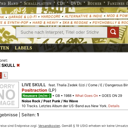
nd Hand * Schallplatten * CDs * DVDs * Bücher * Fanzines & 
MOD & POW
•
ALTERNATIVE & INDIE
•
HARDCORE
•
GARAGE & LO-FI
•
NK
E & SYNTH-POP
•
HARD & HEAVY
•
SKA & REGGAE
•
PSYCHOBILLY & RO
ETEN
LABELS
pret:
E SKULL
Z
L
LIVE SKULL
feat. Thalia Zedek (Uzi / Come / E / Dangerous Bir
Positraction
(LP)
Neuware (m/m-)
GB
1988
What Goes On
GOES ON 29
Noise Rock / Post Punk / No Wave
10 Tracks. Letztes Album der US-Band aus New York.
Details
gebnisse | Seiten:
1
reise sind Endpreise zzgl.
Versandkosten
. Gemäß § 19 UStG erheben wir keine Umsatzst