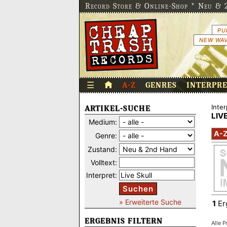
Record Store & Online-Shop * Neu & 2
PU
NEW WAV
☰
A-Z
GENRES
INTERPR
Inter
ARTIKEL-SUCHE
LIV
Medium:
A-
Genre:
Zustand:
Volltext:
Interpret:
Suchen
» Erweiterte Suche
1
Er
ERGEBNIS FILTERN
Alle P