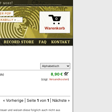
more! ___________________________
ER POP
0
CKABILLY
•
...
Warenkorb
RECORD STORE
FAQ
KONTAKT
8,90 €
ds)
(zzgl.
Versandkosten
)
« Vorherige | Seite
1
von
1
| Nächste »
euer und weisen diese folglich auch nicht aus