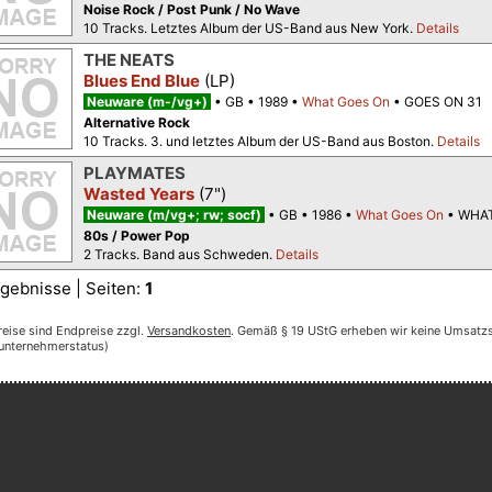
Noise Rock / Post Punk / No Wave
10 Tracks. Letztes Album der US-Band aus New York.
Details
THE NEATS
Blues End Blue
(LP)
Neuware (m-/vg+)
GB
1989
What Goes On
GOES ON 31
Alternative Rock
10 Tracks. 3. und letztes Album der US-Band aus Boston.
Details
PLAYMATES
Wasted Years
(7")
Neuware (m/vg+; rw; socf)
GB
1986
What Goes On
WHAT
80s / Power Pop
2 Tracks. Band aus Schweden.
Details
gebnisse | Seiten:
1
reise sind Endpreise zzgl.
Versandkosten
. Gemäß § 19 UStG erheben wir keine Umsatzst
nunternehmerstatus)