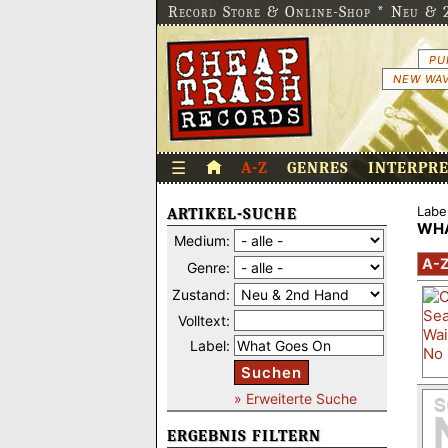
Record Store & Online-Shop * Neu & 2
PU
NEW WAV
☰
A-Z
GENRES
INTERPR
Label
ARTIKEL-SUCHE
WHA
Medium:
A-
Genre:
Zustand:
Volltext:
Label:
Suchen
» Erweiterte Suche
ERGEBNIS FILTERN