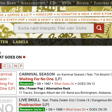
nd Hand * Schallplatten * CDs * DVDs * Bücher * Fanzines & 
MOD & POW
•
ALTERNATIVE & INDIE
•
HARDCORE
•
GARAGE & LO-FI
•
NK
E & SYNTH-POP
•
HARD & HEAVY
•
SKA & REGGAE
•
PSYCHOBILLY & RO
ETEN
LABELS
:
T GOES ON
Z
C
L
N
P
CARNIVAL SEASON
ex-Karnival Season / feat. Tim Boykin (
Waiting For No One
(LP)
Neuware
GB
1987
What Goes On
GOES ON 12
80s / Power Pop / Alternative Rock
11 Tracks. Einziges Album der US-Band aus Birmingham, Alabama
LIVE SKULL
feat. Thalia Zedek (Uzi / Come / E / Dangerous Bir
Positraction
(LP)
Neuware (m/m-)
GB
1988
What Goes On
GOES ON 29