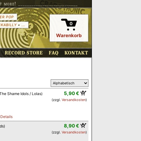
more! ___________________________
ER POP
0
CKABILLY
•
...
Warenkorb
RECORD STORE
FAQ
KONTAKT
5,90 €
The Shame Idols / Lolas)
(zzgl.
Versandkosten
)
.
Details
8,90 €
ds)
(zzgl.
Versandkosten
)