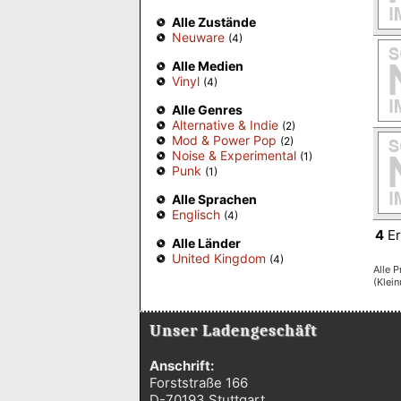
Alle Zustände
Neuware
(4)
Alle Medien
Vinyl
(4)
Alle Genres
Alternative & Indie
(2)
Mod & Power Pop
(2)
Noise & Experimental
(1)
Punk
(1)
Alle Sprachen
Englisch
(4)
4
Er
Alle Länder
United Kingdom
(4)
Alle P
(Klei
Unser Ladengeschäft
Anschrift:
Forststraße 166
D-70193 Stuttgart