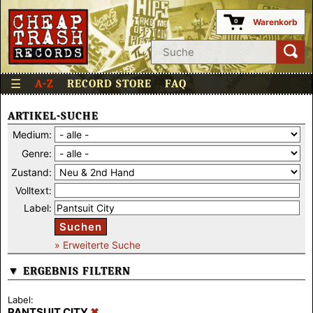
Warenkorb
0
☰
A-Z
RECORD STORE
FAQ
ARTIKEL-SUCHE
Medium:
Genre:
Zustand:
Volltext:
Label:
Suchen
» Erweiterte Suche
▼ ERGEBNIS FILTERN
Label:
PANTSUIT CITY