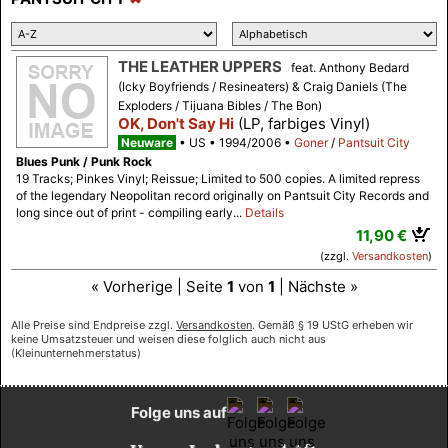
THE LEATHER UPPERS
feat. Anthony Bedard
(Icky Boyfriends / Resineaters) & Craig Daniels (The
Exploders / Tijuana Bibles / The Bon)
OK, Don't Say Hi
(LP, farbiges Vinyl)
Neuware
US
1994/2006
Goner
/
Pantsuit City
Blues Punk / Punk Rock
19 Tracks; Pinkes Vinyl; Reissue; Limited to 500 copies. A limited repress
of the legendary Neopolitan record originally on Pantsuit City Records and
long since out of print - compiling early...
Details
11,90 €
(zzgl.
Versandkosten
)
« Vorherige | Seite
1
von
1
| Nächste »
Alle Preise sind Endpreise zzgl.
Versandkosten
. Gemäß § 19 UStG erheben wir
keine Umsatzsteuer und weisen diese folglich auch nicht aus
(Kleinunternehmerstatus)
Folge uns auf