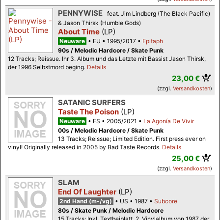
PENNYWISE
feat. Jim Lindberg (The Black Pacific)
& Jason Thirsk (Humble Gods)
About Time
(LP)
Neuware
EU
1995/2017
Epitaph
90s / Melodic Hardcore / Skate Punk
12 Tracks; Reissue. Ihr 3. Album und das Letzte mit Bassist Jason Thirsk,
der 1996 Selbstmord beging.
Details
23,00 €
(zzgl.
Versandkosten
)
SATANIC SURFERS
Taste The Poison
(LP)
Neuware
ES
2005/2021
La Agonía De Vivir
00s / Melodic Hardcore / Skate Punk
13 Tracks; Reissue; Limited Edition. First press ever on
vinyl! Originally released in 2005 by Bad Taste Records.
Details
25,00 €
(zzgl.
Versandkosten
)
SLAM
End Of Laughter
(LP)
2nd Hand (m-/vg)
US
1987
Subcore
80s / Skate Punk / Melodic Hardcore
15 Tracks; Inkl. Textbeiblatt. 2. Vinylalbum von 1987 der