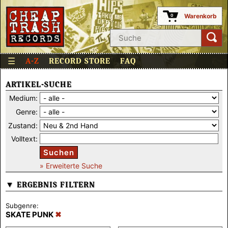
Warenkorb
0
☰
A-Z
RECORD STORE
FAQ
ARTIKEL-SUCHE
Medium:
Genre:
Zustand:
Volltext:
Suchen
» Erweiterte Suche
▼ ERGEBNIS FILTERN
Subgenre:
SKATE PUNK