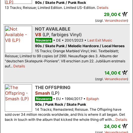
90s / Skate Punk / Punk Rock
13 Tracks; Reissue; Limited Edition. Limited US-Edition.
Details
29,00 €
(zzgl.
Versandkosten
)
NOT AVAILABLE
V8
(LP, farbiges Vinyl)
Neuware
DE
2001/2023
Last Exit Music
90s / Skate Punk / Melodic Hardcore / Local Heroes
15 Tracks; Orange Marbled Vinyl; Inkl. Textbeiblatt;
Reissue; Limited to 99 copies (of 299). Neuauflage des 3. Albums der
"deutschen Skatepunk-Pioniere". V8 erschien zum 22. Jubiläum erstmals
auf...
Details
14,00 €
(zzgl.
Versandkosten
)
THE OFFSPRING
Smash
(LP)
Neuware
EU
1994/2017
Epitaph
90s / Punk Rock / Skate Punk
14 Tracks; Remastered; Reissue. The Offspring have
sold over 34 million records worldwide, and this is where it all began. Get
back in touch with the album that kicked the whole thing off with...
Details
24,00 €
(zzgl.
Versandkosten
)