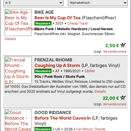
BIKE AGE
Beer Is My Cup Of Tea
(Flaschenöffner)
Neuware
2021
Cheap Trash
Skate Punk / Melodic Hardcore / Local Heroes
Flaschenöffner inkl. Magnet. Durchmesser 56mm.
Details
2,50 €
(zzgl.
Versandkosten
)
FRENZAL RHOMB
Coughing Up A Storm
(LP, farbiges Vinyl)
Neuware
AT
1995/2021
SBÄM
90s / Punk Rock / Skate Punk
15 Tracks, Weißes Vinyl; Reissue; Limited to 250 copies
(of 1000). Das Debütalbum der Australier von 1995, das damals nur auf CD
erschien und 2020 erstmals auf Vinyl aufgelegt wurde.
Details
22,00 €
(zzgl.
Versandkosten
)
GOOD RIDDANCE
Before The World Caves In
(LP, farbiges
Vinyl)
Neuware
US
2026
Fat Wreck Chords