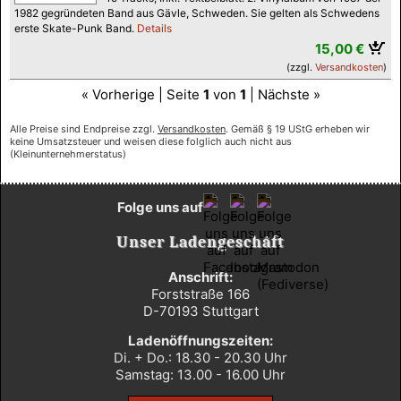
1982 gegründeten Band aus Gävle, Schweden. Sie gelten als Schwedens
erste Skate-Punk Band.
Details
15,00 €
(zzgl.
Versandkosten
)
« Vorherige | Seite
1
von
1
| Nächste »
Alle Preise sind Endpreise zzgl.
Versandkosten
. Gemäß § 19 UStG erheben wir
keine Umsatzsteuer und weisen diese folglich auch nicht aus
(Kleinunternehmerstatus)
Folge uns auf
Unser Ladengeschäft
Anschrift:
Forststraße 166
D-70193 Stuttgart
Ladenöffnungszeiten:
Di. + Do.: 18.30 - 20.30 Uhr
Samstag: 13.00 - 16.00 Uhr