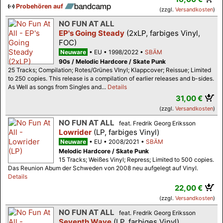
Probehören auf
(zzgl.
Versandkosten
)
NO FUN AT ALL
EP's Going Steady
(2xLP, farbiges Vinyl,
FOC)
Neuware
EU
1998/2022
SBÄM
90s / Melodic Hardcore / Skate Punk
25 Tracks; Compilation; Rotes/Grünes VInyl; Klappcover; Reissue; Limited
to 250 copies. This release is a compilation of earlier releases and b-sides.
As Well as songs from Singles and...
Details
31,00 €
(zzgl.
Versandkosten
)
NO FUN AT ALL
feat. Fredrik Georg Eriksson
Lowrider
(LP, farbiges Vinyl)
Neuware
EU
2008/2021
SBÄM
Melodic Hardcore / Skate Punk
15 Tracks; Weißes Vinyl; Repress; Limited to 500 copies.
Das Reunion Abum der Schweden von 2008 neu aufgelegt auf Vinyl.
Details
22,00 €
(zzgl.
Versandkosten
)
NO FUN AT ALL
feat. Fredrik Georg Eriksson
Seventh Wave
(LP, farbiges Vinyl)