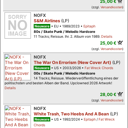
25,00 €
(zzgl.
Versandkosten
)
NOFX
S&M Airlines
(LP)
Neuware
EU
1989/2023
Epitaph
80s / Skate Punk / Melodic Hardcore
11 Tracks; Reissue. Ihr. 2. Album von 1989.
Details
25,00 €
(zzgl.
Versandkosten
)
NOFX
The War On Errorism (New Cover Art)
(LP)
Neuware
US
2003/2026
Fat Wreck Chords
00s / Skate Punk / Melodic Hardcore
14 Tracks; Reissue. Wiederveröffentlichung eines der
politischsten und besten Alben der Band. Upclowned 2026 Artwork!
Details
28,00 €
(zzgl.
Versandkosten
)
NOFX
White Trash, Two Heebs And A Bean
(LP)
Neuware
US
1992/2024
Epitaph
/
Fat Wreck
Chords