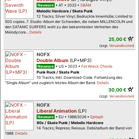
Neuware
AT
2022
SBÄM
Melodic Hardcore / Skate Punk
12 Tracks; Silver Vinyl; Bedruckte Innenhülle; Limited to
500 copies. 7. Studio-Album der Schweden, die neben MILLENCOLIN und
den SATANIC SURFERS wohl zu den bekanntesten Vertrerten des
Melodycore...
Details
25,00 €
(zzgl.
Versandkosten
)
NOFX
Double Album
(LP+MP3)
Neuware
US
2023
Fat Wreck Chords
Punk Rock / Skate Punk
10 Tracks; Inkl. Download-Code. Fortsetzung des
"Single Album" und zugleich letztes Album der Band.
Details
30,00 €
(zzgl.
Versandkosten
)
NOFX
Liberal Animation
(LP)
Neuware
EU
1988/2026
Epitaph
80s / Skate Punk / Melodic Hardcore
14 Tracks; Repress; Reissue. Debütalbum der Band von
1988.
Details