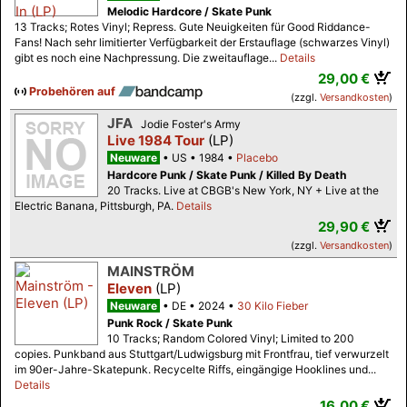
Melodic Hardcore / Skate Punk
13 Tracks; Rotes Vinyl; Repress. Gute Neuigkeiten für Good Riddance-
Fans! Nach sehr limitierter Verfügbarkeit der Erstauflage (schwarzes Vinyl)
gibt es noch eine Nachpressung. Die zweitauflage...
Details
29,00 €
Probehören auf
(zzgl.
Versandkosten
)
JFA
Jodie Foster's Army
Live 1984 Tour
(LP)
Neuware
US
1984
Placebo
Hardcore Punk / Skate Punk / Killed By Death
20 Tracks. Live at CBGB's New York, NY + Live at the
Electric Banana, Pittsburgh, PA.
Details
29,90 €
(zzgl.
Versandkosten
)
MAINSTRÖM
Eleven
(LP)
Neuware
DE
2024
30 Kilo Fieber
Punk Rock / Skate Punk
10 Tracks; Random Colored Vinyl; Limited to 200
copies. Punkband aus Stuttgart/Ludwigsburg mit Frontfrau, tief verwurzelt
im 90er-Jahre-Skatepunk. Recycelte Riffs, eingängige Hooklines und...
Details
16,00 €